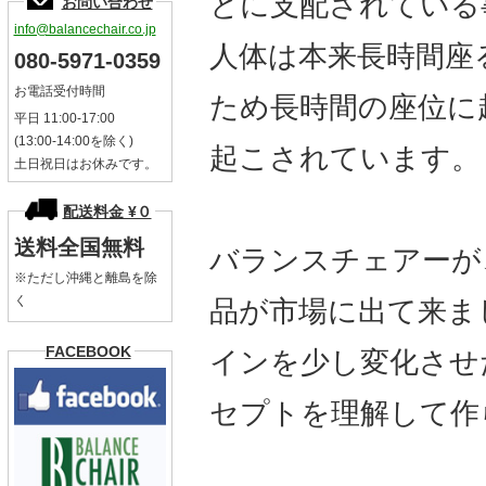
とに支配されている
お問い合わせ
info@balancechair.co.jp
人体は本来長時間座
080-5971-0359
お電話受付時間
ため長時間の座位に
平日 11:00-17:00
(13:00-14:00を除く)
起こされています。
土日祝日はお休みです。
配送料金 ¥０
送料全国無料
バランスチェアーが
※ただし沖縄と離島を除
く
品が市場に出て来ま
FACEBOOK
インを少し変化させ
セプトを理解して作